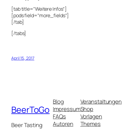
[tab title=“Weitere Infos“]
[pods field=“more_fields“]
[/tab]
[/tabs]
April 15, 2017
Blog
Veranstaltungen
BeerToGo
Impressum
Shop
FAQs
Vorlagen
Autoren
Themes
Beer Tasting