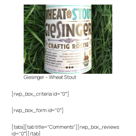
Giesinger – Wheat Stout
[rwp_box_criteria id=“0″]
[rwp_box_form id=“0″]
[tabs][tab title=“Comments“][rwp_box_reviews
id=“0″][/tab]