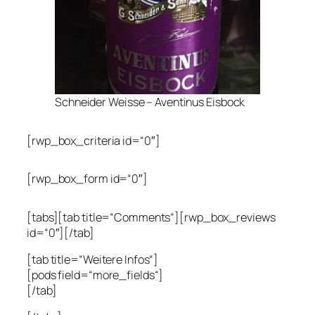
Schneider Weisse – Aventinus Eisbock
[rwp_box_criteria id=“0″]
[rwp_box_form id=“0″]
[tabs][tab title=“Comments“][rwp_box_reviews
id=“0″][/tab]
[tab title=“Weitere Infos“]
[pods field=“more_fields“]
[/tab]