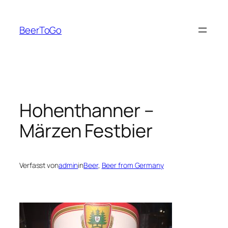
Zum
Inhalt
BeerToGo
springen
Hohenthanner –
Märzen Festbier
Verfasst von
admin
in
Beer
, 
Beer from Germany