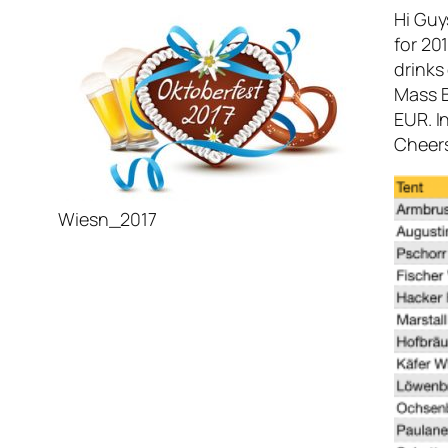
Hi Guys
for 20
drinks
Mass B
EUR. I
Cheers
Wiesn_2017