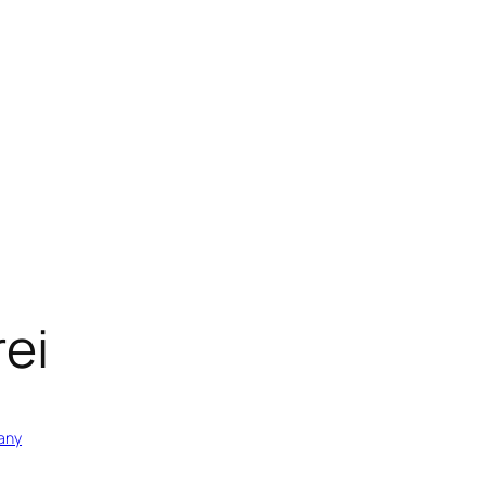
ei
any