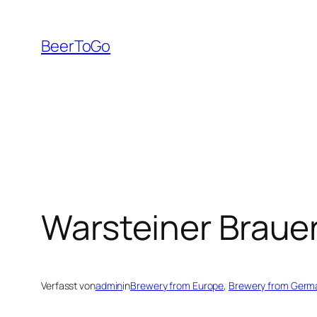
Zum
Inhalt
BeerToGo
springen
Warsteiner Brauer
Verfasst von
admin
in
Brewery from Europe
, 
Brewery from Germ