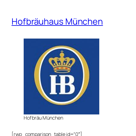
Hofbräuhaus München
Hofbräu München
[rwp_comparison_table id=“0″]