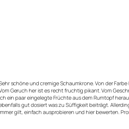
Sehr schöne und cremige Schaumkrone. Von der Farbe h
Vom Geruch her ist es recht fruchtig pikant. Vom Gesc
ich ein paar eingelegte Früchte aus dem Rumtopf hera
ebenfalls gut dosiert was zu Süffigkeit beiträgt. Allerding
immer gilt, einfach ausprobieren und hier bewerten. Pro