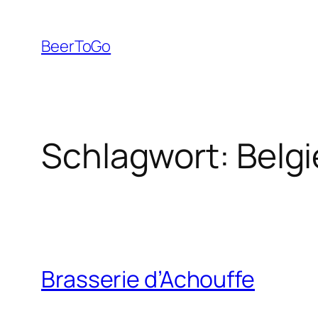
Zum
Inhalt
BeerToGo
springen
Schlagwort:
Belg
Brasserie d’Achouffe