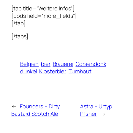
[tab title=“Weitere Infos“]
[pods field=“more_fields“]
[/tab]
[/tabs]
Belgien
bier
Brauerei
Corsendonk
dunkel
Klosterbier
Turnhout
←
Founders – Dirty
Astra – Urtyp
Bastard Scotch Ale
Pilsner
→