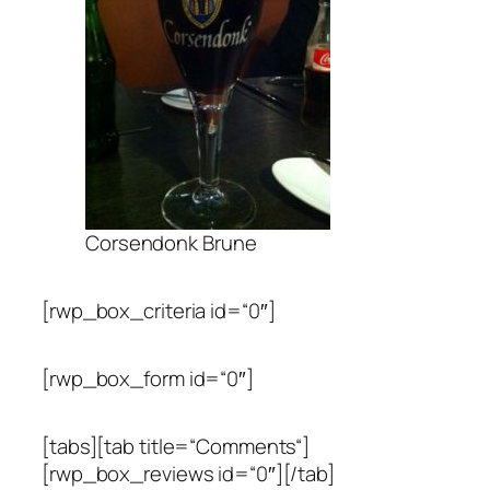
Corsendonk Brune
[rwp_box_criteria id=“0″]
[rwp_box_form id=“0″]
[tabs][tab title=“Comments“]
[rwp_box_reviews id=“0″][/tab]