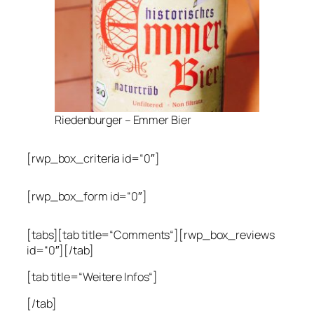
Riedenburger – Emmer Bier
[rwp_box_criteria id=“0″]
[rwp_box_form id=“0″]
[tabs][tab title=“Comments“][rwp_box_reviews
id=“0″][/tab]
[tab title=“Weitere Infos“]
[/tab]