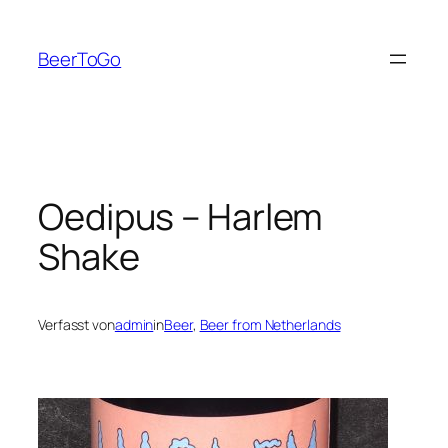
Zum
Inhalt
BeerToGo
springen
Oedipus – Harlem
Shake
Verfasst von
admin
in
Beer
, 
Beer from Netherlands