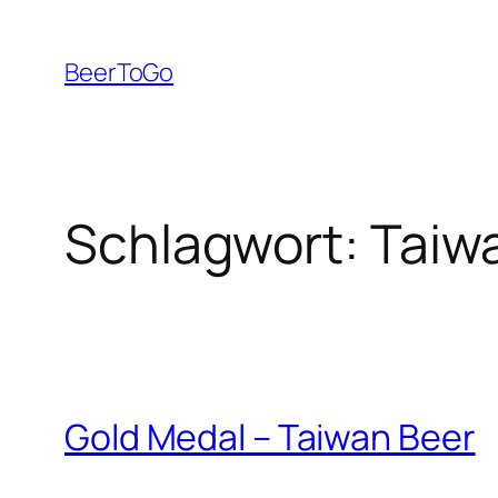
Zum
Inhalt
BeerToGo
springen
Schlagwort:
Taiw
Gold Medal – Taiwan Beer