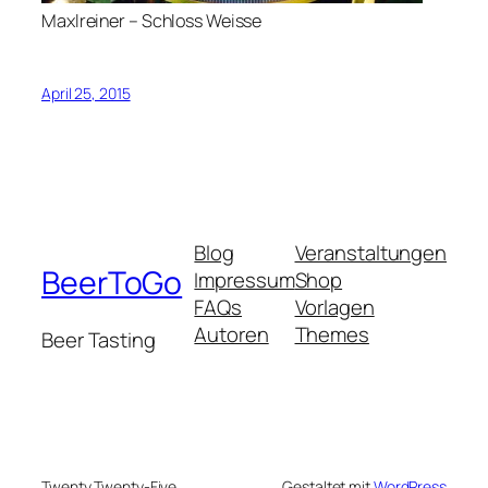
Maxlreiner – Schloss Weisse
April 25, 2015
Blog
Veranstaltungen
BeerToGo
Impressum
Shop
FAQs
Vorlagen
Autoren
Themes
Beer Tasting
Twenty Twenty-Five
Gestaltet mit
WordPress