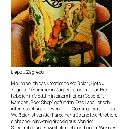
Ljepo u Zagrebu
Hier habe ich das Kroatische Weißbier „Ljeto u
Zagrebu“ (Sommer in Zagreb) probiert. Das Bier
habe ich in Medulin in einem kleinen Geschäft
Namens „Beer Shop“ gefunden. Das Label ist sehr
interessant und ein wenig auf Comic gemacht. Das
Weißbier ist von der Farbe her trüb und leicht rötlich,
sieht eher ein wenig dreckig aus. Von der
Schaumbildung soweit ok, recht grobporig. Wenn es