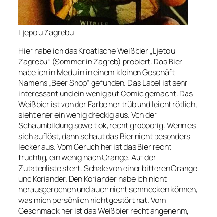
Ljepo u Zagrebu
Hier habe ich das Kroatische Weißbier „Ljeto u
Zagrebu“ (Sommer in Zagreb) probiert. Das Bier
habe ich in Medulin in einem kleinen Geschäft
Namens „Beer Shop“ gefunden. Das Label ist sehr
interessant und ein wenig auf Comic gemacht. Das
Weißbier ist von der Farbe her trüb und leicht rötlich,
sieht eher ein wenig dreckig aus. Von der
Schaumbildung soweit ok, recht grobporig. Wenn es
sich auflöst, dann schaut das Bier nicht besonders
lecker aus. Vom Geruch her ist das Bier recht
fruchtig, ein wenig nach Orange. Auf der
Zutatenliste steht, Schale von einer bitteren Orange
und Koriander. Den Koriander habe ich nicht
herausgerochen und auch nicht schmecken können,
was mich persönlich nicht gestört hat. Vom
Geschmack her ist das Weißbier recht angenehm,