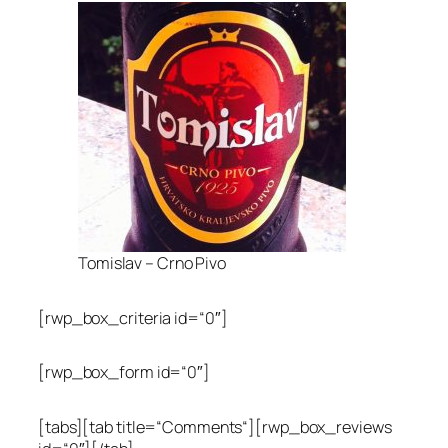
Tomislav – Crno Pivo
[rwp_box_criteria id=“0″]
[rwp_box_form id=“0″]
[tabs][tab title=“Comments“][rwp_box_reviews