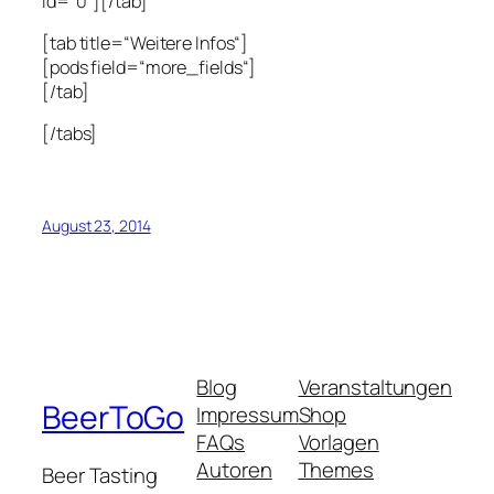
id=“0″][/tab]
[tab title=“Weitere Infos“]
[pods field=“more_fields“]
[/tab]
[/tabs]
August 23, 2014
Blog
Veranstaltungen
BeerToGo
Impressum
Shop
FAQs
Vorlagen
Autoren
Themes
Beer Tasting