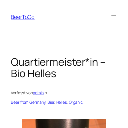
Zum
Inhalt
BeerToGo
springen
Quartiermeister*in –
Bio Helles
Verfasst von
admin
in
Beer from Germany
, 
Bier
, 
Helles
, 
Organic