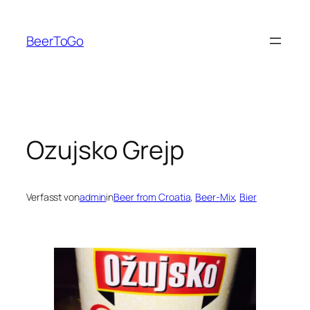
Zum
Inhalt
BeerToGo
springen
Ozujsko Grejp
Verfasst von
admin
in
Beer from Croatia
, 
Beer-Mix
, 
Bier