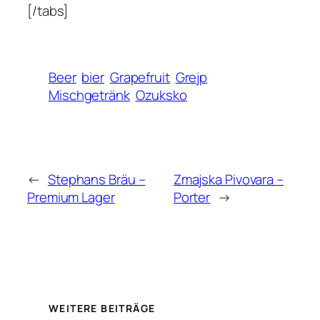
[/tabs]
Beer
bier
Grapefruit
Grejp
Mischgetränk
Ozuksko
←
Stephans Bräu –
Zmajska Pivovara –
Premium Lager
Porter
→
WEITERE BEITRÄGE