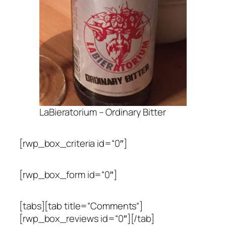
LaBieratorium – Ordinary Bitter
[rwp_box_criteria id=“0″]
[rwp_box_form id=“0″]
[tabs][tab title=“Comments“]
[rwp_box_reviews id=“0″][/tab]