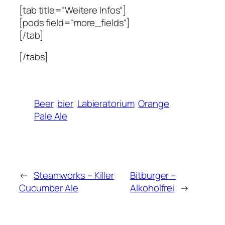
[tab title=“Weitere Infos“]
[pods field=“more_fields“]
[/tab]
[/tabs]
Beer
bier
Labieratorium
Orange
Pale Ale
←
Steamworks – Killer
Bitburger –
Cucumber Ale
Alkoholfrei
→