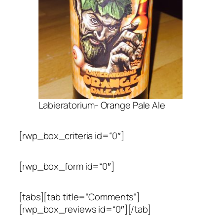
Labieratorium- Orange Pale Ale
[rwp_box_criteria id=“0″]
[rwp_box_form id=“0″]
[tabs][tab title=“Comments“]
[rwp_box_reviews id=“0″][/tab]