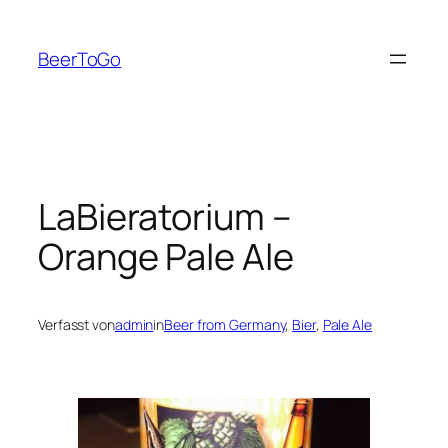
Zum
Inhalt
BeerToGo
springen
LaBieratorium –
Orange Pale Ale
Verfasst von
admin
in
Beer from Germany
, 
Bier
, 
Pale Ale