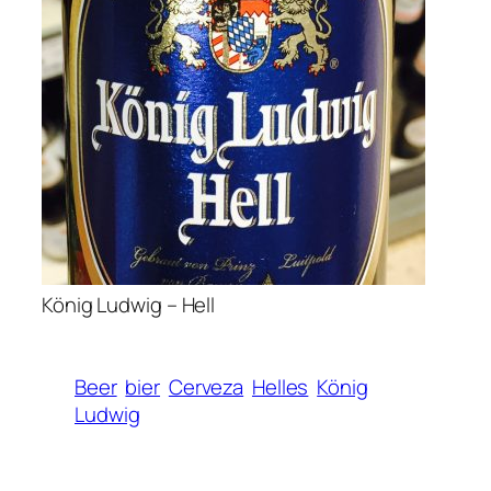
König Ludwig – Hell
Beer
bier
Cerveza
Helles
König
Ludwig