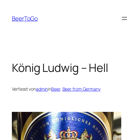
Zum
Inhalt
BeerToGo
springen
König Ludwig – Hell
Verfasst von
admin
in
Beer
, 
Beer from Germany