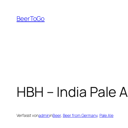
Zum
Inhalt
BeerToGo
springen
HBH – India Pale A
Verfasst von
admin
in
Beer
, 
Beer from Germany
, 
Pale Ale