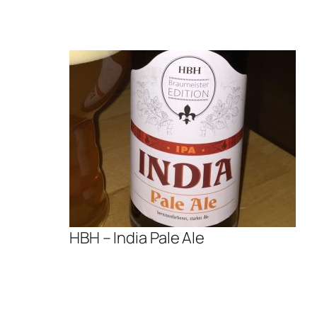
HBH – India Pale Ale