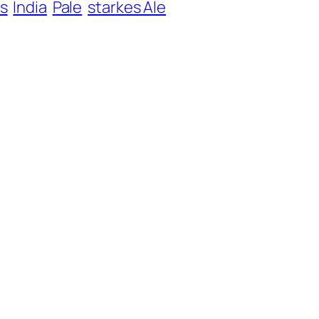
s
India
Pale
starkes Ale