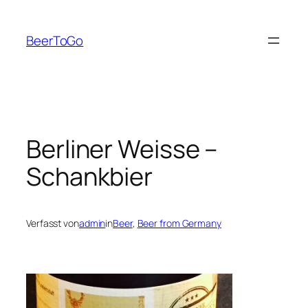
Zum
Inhalt
BeerToGo
springen
Berliner Weisse –
Schankbier
Verfasst von
admin
in
Beer
, 
Beer from Germany