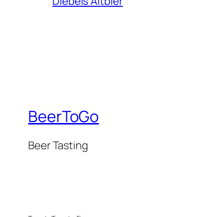
Diebels Altbier
BeerToGo
Beer Tasting