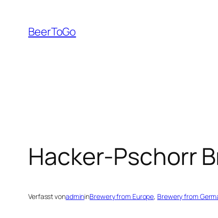
Zum
Inhalt
BeerToGo
springen
Hacker-Pschorr 
Verfasst von
admin
in
Brewery from Europe
, 
Brewery from Germ