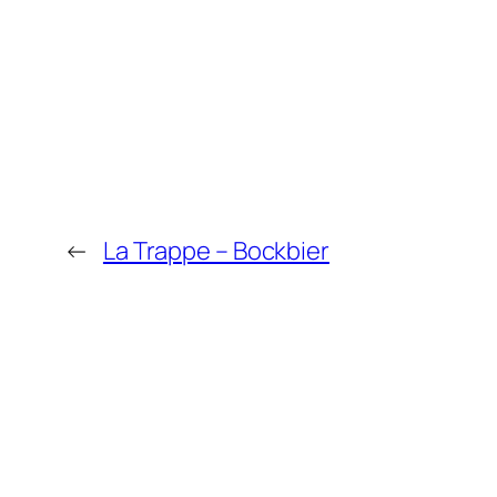
←
La Trappe – Bockbier