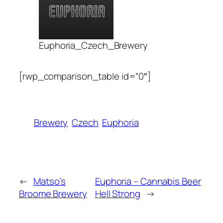
Euphoria_Czech_Brewery
[rwp_comparison_table id=“0″]
Brewery
Czech
Euphoria
←
Matso’s
Euphoria – Cannabis Beer
Broome Brewery
Hell Strong
→