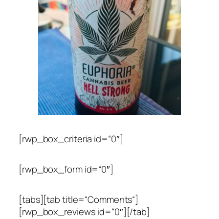
[rwp_box_criteria id=“0″]
[rwp_box_form id=“0″]
[tabs][tab title=“Comments“]
[rwp_box_reviews id=“0″][/tab]