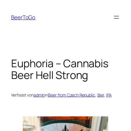
Zum
Inhalt
BeerToGo
springen
Euphoria – Cannabis
Beer Hell Strong
Verfasst von
admin
in
Beer from Czech Republic
, 
Bier
, 
IPA