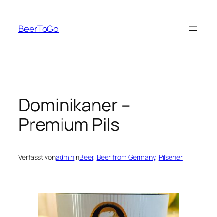
Zum
Inhalt
BeerToGo
springen
Dominikaner –
Premium Pils
Verfasst von
admin
in
Beer
, 
Beer from Germany
, 
Pilsener