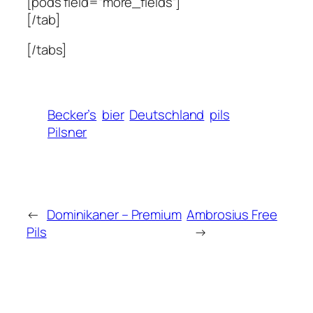
[pods field=“more_fields“]
[/tab]
[/tabs]
Becker’s
bier
Deutschland
pils
Pilsner
←
Dominikaner – Premium
Ambrosius Free
Pils
→