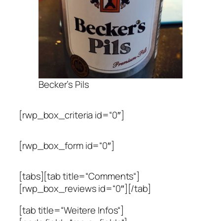
Becker’s Pils
[rwp_box_criteria id=“0″]
[rwp_box_form id=“0″]
[tabs][tab title=“Comments“]
[rwp_box_reviews id=“0″][/tab]
[tab title=“Weitere Infos“]