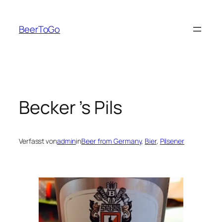
Zum
Inhalt
BeerToGo
springen
Becker ’s Pils
Verfasst von
admin
in
Beer from Germany
, 
Bier
, 
Pilsener