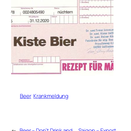
Beer
Krankmeldung
←
Beer – Don’t Drink and
Saigon – Export