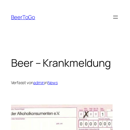
Zum
Inhalt
BeerToGo
springen
Beer – Krankmeldung
Verfasst von
admin
in
News