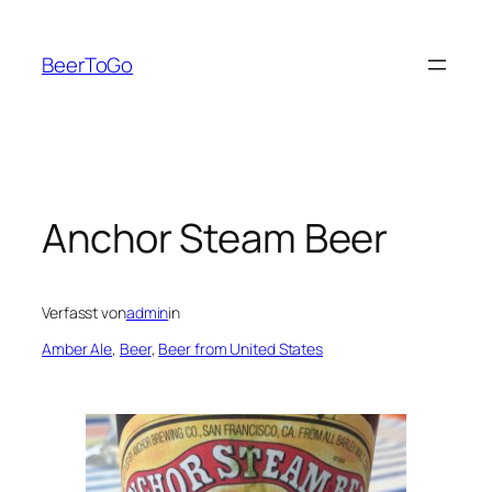
Zum
Inhalt
BeerToGo
springen
Anchor Steam Beer
Verfasst von
admin
in
Amber Ale
, 
Beer
, 
Beer from United States