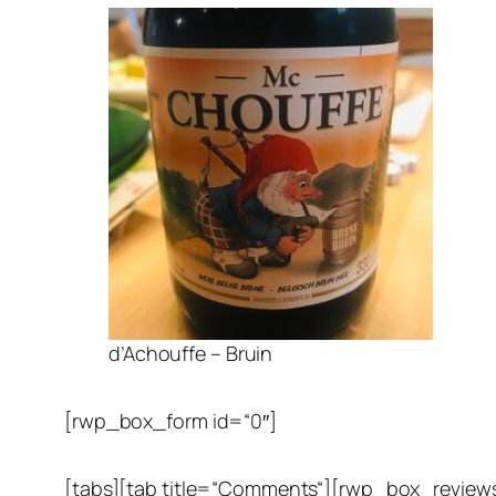
d’Achouffe – Bruin
[rwp_box_form id=“0″]
[tabs][tab title=“Comments“][rwp_box_reviews