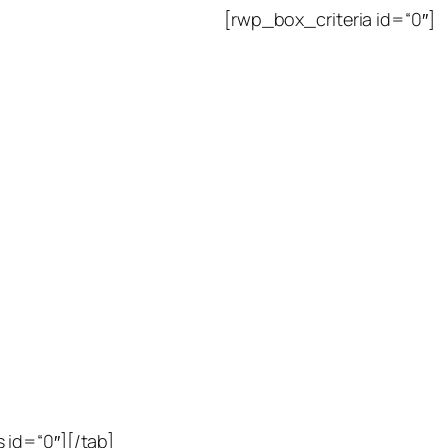
[rwp_box_criteria id=“0″]
 id=“0″][/tab]