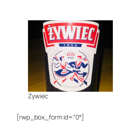
Zywiec
[rwp_box_form id=“0″]