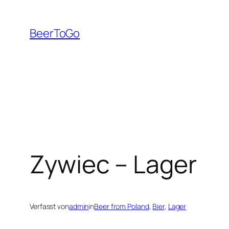
Zum
Inhalt
BeerToGo
springen
Zywiec – Lager
Verfasst von
admin
in
Beer from Poland
, 
Bier
, 
Lager