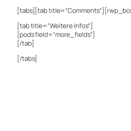
[tabs][tab title=“Comments“][rwp_box
[tab title=“Weitere Infos“]
[pods field=“more_fields“]
[/tab]
[/tabs]