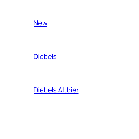
New
Diebels
Diebels Altbier