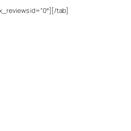
_reviews id=“0″][/tab]