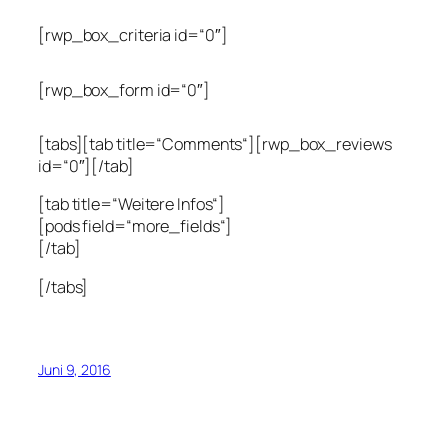
[rwp_box_criteria id=“0″]
[rwp_box_form id=“0″]
[tabs][tab title=“Comments“][rwp_box_reviews
id=“0″][/tab]
[tab title=“Weitere Infos“]
[pods field=“more_fields“]
[/tab]
[/tabs]
Juni 9, 2016