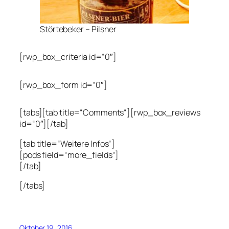
Störtebeker – Pilsner
[rwp_box_criteria id=“0″]
[rwp_box_form id=“0″]
[tabs][tab title=“Comments“][rwp_box_reviews
id=“0″][/tab]
[tab title=“Weitere Infos“]
[pods field=“more_fields“]
[/tab]
[/tabs]
Oktober 19, 2016