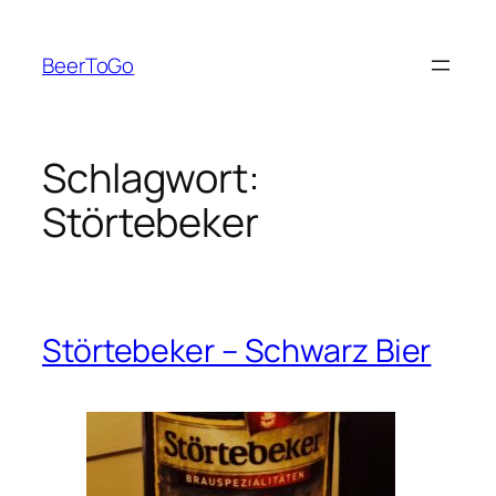
Zum
Inhalt
BeerToGo
springen
Schlagwort:
Störtebeker
Störtebeker – Schwarz Bier