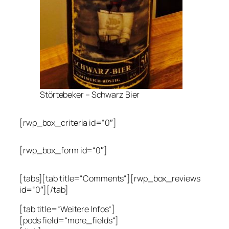
Störtebeker – Schwarz Bier
[rwp_box_criteria id=“0″]
[rwp_box_form id=“0″]
[tabs][tab title=“Comments“][rwp_box_reviews
id=“0″][/tab]
[tab title=“Weitere Infos“]
[pods field=“more_fields“]