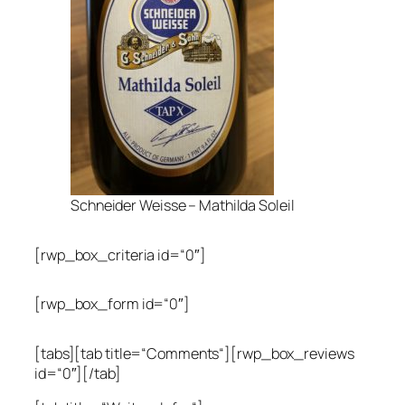
Schneider Weisse – Mathilda Soleil
[rwp_box_criteria id=“0″]
[rwp_box_form id=“0″]
[tabs][tab title=“Comments“][rwp_box_reviews
id=“0″][/tab]