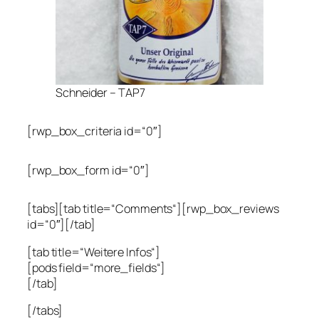
Schneider – TAP7
[rwp_box_criteria id=“0″]
[rwp_box_form id=“0″]
[tabs][tab title=“Comments“][rwp_box_reviews
id=“0″][/tab]
[tab title=“Weitere Infos“]
[pods field=“more_fields“]
[/tab]
[/tabs]