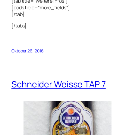
[tab title=“Weitere Infos“]
[pods field=“more_fields“]
[/tab]
[/tabs]
Oktober 26, 2016
Schneider Weisse TAP 7