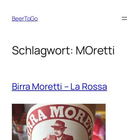
Zum
Inhalt
BeerToGo
springen
Schlagwort:
MOretti
Birra Moretti – La Rossa