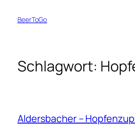
Zum
Inhalt
BeerToGo
springen
Schlagwort:
Hopf
Aldersbacher – Hopfenzup