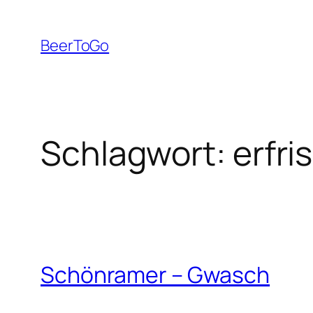
Zum
Inhalt
BeerToGo
springen
Schlagwort:
erfr
Schönramer – Gwasch