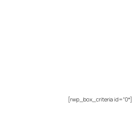
[rwp_box_criteria id=“0″]