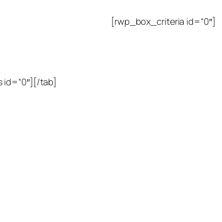
[rwp_box_criteria id=“0″]
 id=“0″][/tab]