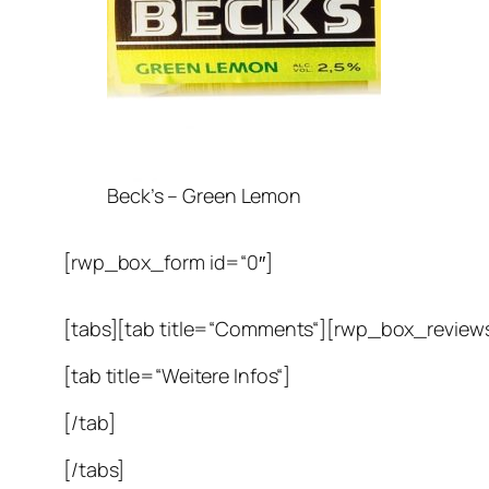
Beck’s – Green Lemon
[rwp_box_form id=“0″]
[tabs][tab title=“Comments“][rwp_box_reviews
[tab title=“Weitere Infos“]
[/tab]
[/tabs]