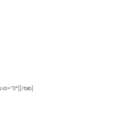
 id=“0″][/tab]