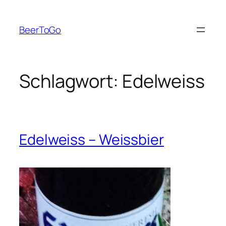
Zum
Inhalt
BeerToGo
springen
Schlagwort:
Edelweiss
Edelweiss – Weissbier