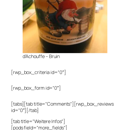
d’Achouffe – Bruin
[rwp_box_criteria id=“0″]
[rwp_box_form id=“0″]
[tabs][tab title=“Comments“][rwp_box_reviews
id=“0″][/tab]
[tab title=“Weitere Infos“]
[pods field=“more_fields“]