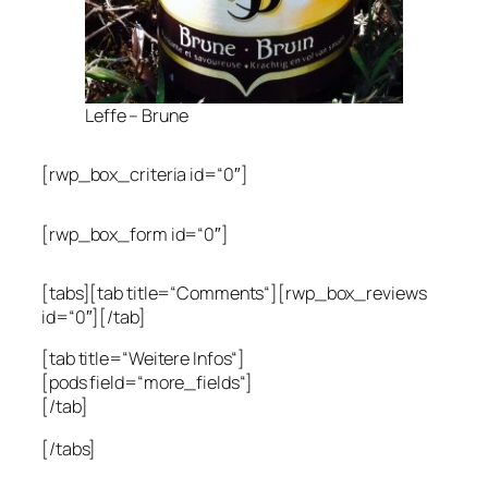
Leffe – Brune
[rwp_box_criteria id=“0″]
[rwp_box_form id=“0″]
[tabs][tab title=“Comments“][rwp_box_reviews
id=“0″][/tab]
[tab title=“Weitere Infos“]
[pods field=“more_fields“]
[/tab]
[/tabs]