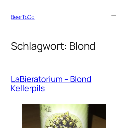
Zum
Inhalt
BeerToGo
springen
Schlagwort:
Blond
LaBieratorium – Blond
Kellerpils