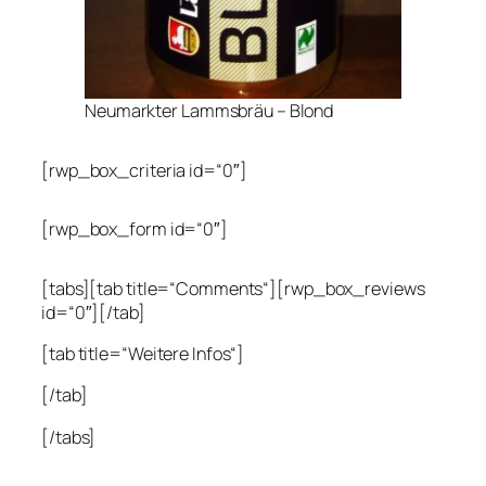
Neumarkter Lammsbräu – Blond
[rwp_box_criteria id=“0″]
[rwp_box_form id=“0″]
[tabs][tab title=“Comments“][rwp_box_reviews
id=“0″][/tab]
[tab title=“Weitere Infos“]
[/tab]
[/tabs]