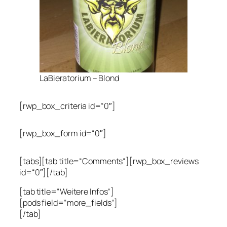
LaBieratorium – Blond
[rwp_box_criteria id=“0″]
[rwp_box_form id=“0″]
[tabs][tab title=“Comments“][rwp_box_reviews
id=“0″][/tab]
[tab title=“Weitere Infos“]
[pods field=“more_fields“]
[/tab]