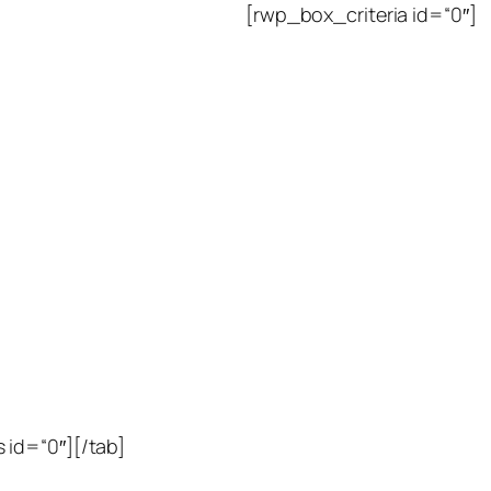
[rwp_box_criteria id=“0″]
 id=“0″][/tab]