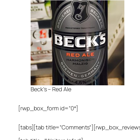
Beck’s – Red Ale
[rwp_box_form id=“0″]
[tabs][tab title=“Comments“][rwp_box_reviews