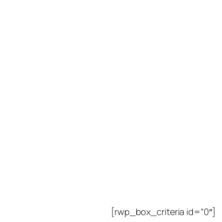
[rwp_box_criteria id=“0″]