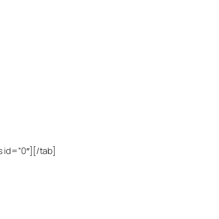
 id=“0″][/tab]