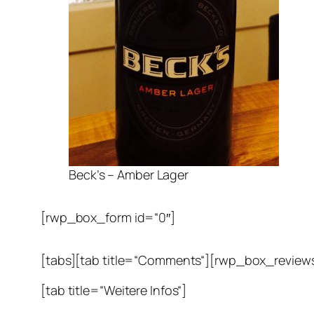
Beck’s – Amber Lager
[rwp_box_form id=“0″]
[tabs][tab title=“Comments“][rwp_box_reviews
[tab title=“Weitere Infos“]