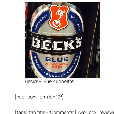
Beck’s – Blue Alkoholfrei
[rwp_box_form id=“0″]
[tabs][tab title=“Comments“][rwp_box_reviews