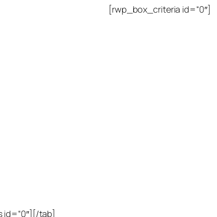
[rwp_box_criteria id=“0″]
 id=“0″][/tab]