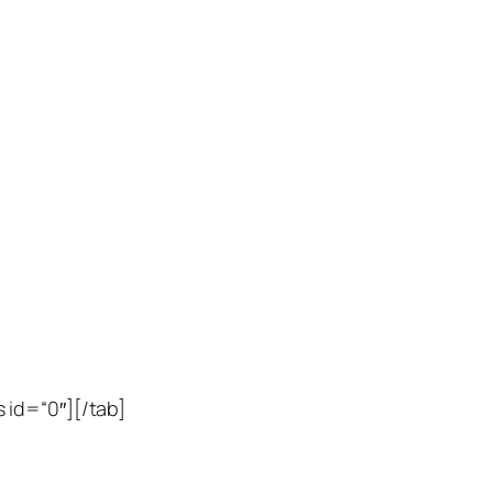
 id=“0″][/tab]