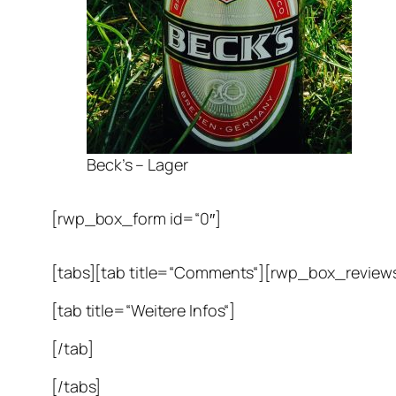
Beck’s – Lager
[rwp_box_form id=“0″]
[tabs][tab title=“Comments“][rwp_box_reviews
[tab title=“Weitere Infos“]
[/tab]
[/tabs]