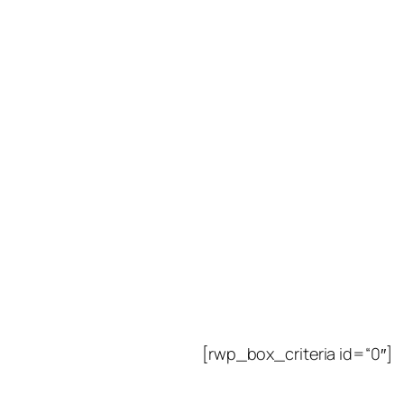
[rwp_box_criteria id=“0″]