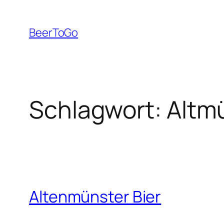
Zum
Inhalt
BeerToGo
springen
Schlagwort:
Altm
Altenmünster Bier