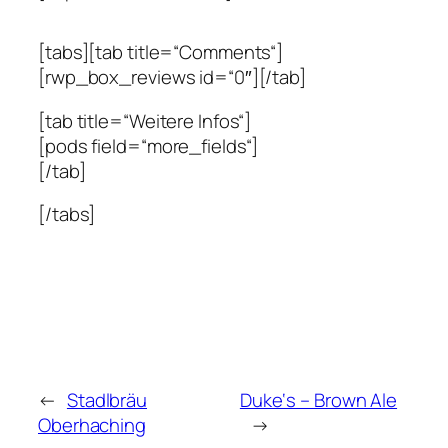
[tabs][tab title=“Comments“]
[rwp_box_reviews id=“0″][/tab]
[tab title=“Weitere Infos“]
[pods field=“more_fields“]
[/tab]
[/tabs]
←
Stadlbräu
Duke‘s – Brown Ale
Oberhaching
→