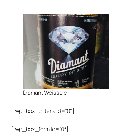
Diamant Weissbier
[rwp_box_criteria id=“0″]
[rwp_box_form id=“0″]