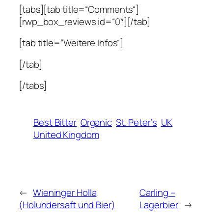
[tabs][tab title=“Comments“]
[rwp_box_reviews id=“0″][/tab]
[tab title=“Weitere Infos“]
[/tab]
[/tabs]
Best Bitter
Organic
St. Peter’s
UK
United Kingdom
←
Wieninger Holla
Carling –
(Holundersaft und Bier)
Lagerbier
→