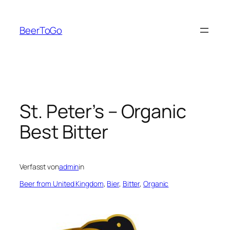
Zum
Inhalt
BeerToGo
springen
St. Peter’s – Organic
Best Bitter
Verfasst von
admin
in
Beer from United Kingdom
, 
Bier
, 
Bitter
, 
Organic