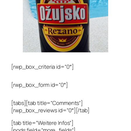
[rwp_box_criteria id=“0″]
[rwp_box_form id=“0″]
[tabs][tab title=“Comments“]
[rwp_box_reviews id=“0″][/tab]
[tab title=“Weitere Infos“]
[pods field=“more_fields“]