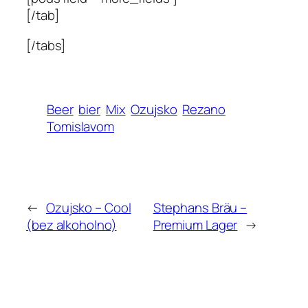
[/tab]
[/tabs]
Beer
bier
Mix
Ozujsko
Rezano
Tomislavom
←
Ozujsko – Cool
Stephans Bräu –
(bez alkoholno)
Premium Lager
→