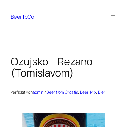
Zum
Inhalt
BeerToGo
springen
Ozujsko – Rezano
(Tomislavom)
Verfasst von
admin
in
Beer from Croatia
, 
Beer-Mix
, 
Bier