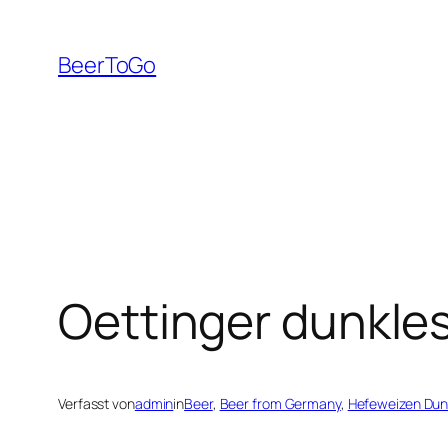
Zum
Inhalt
BeerToGo
springen
Oettinger dunkle
Verfasst von
admin
in
Beer
, 
Beer from Germany
, 
Hefeweizen Dun