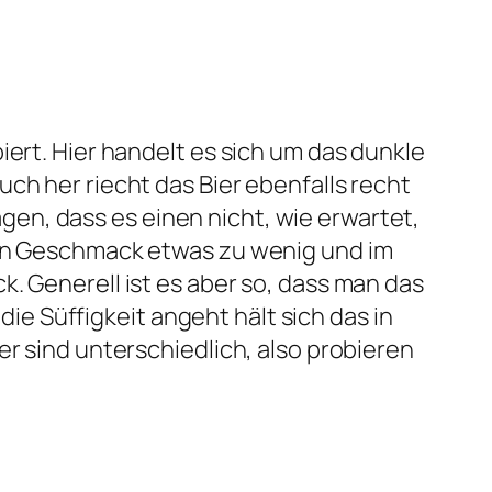
ert. Hier handelt es sich um das dunkle
ch her riecht das Bier ebenfalls recht
n, dass es einen nicht, wie erwartet,
en Geschmack etwas zu wenig und im
. Generell ist es aber so, dass man das
 die Süffigkeit angeht hält sich das in
r sind unterschiedlich, also probieren