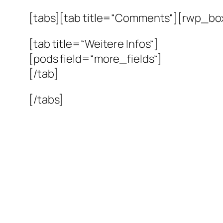
[tabs][tab title=“Comments“][rwp_box
[tab title=“Weitere Infos“]
[pods field=“more_fields“]
[/tab]
[/tabs]