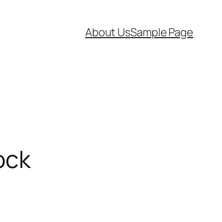
About Us
Sample Page
ock