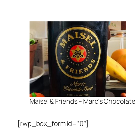
Maisel & Friends – Marc‘s Chocolat
[rwp_box_form id=“0″]