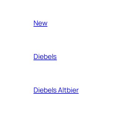
New
Diebels
Diebels Altbier