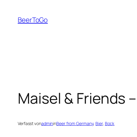
Zum
Inhalt
BeerToGo
springen
Maisel & Friends 
Verfasst von
admin
in
Beer from Germany
, 
Bier
, 
Bock