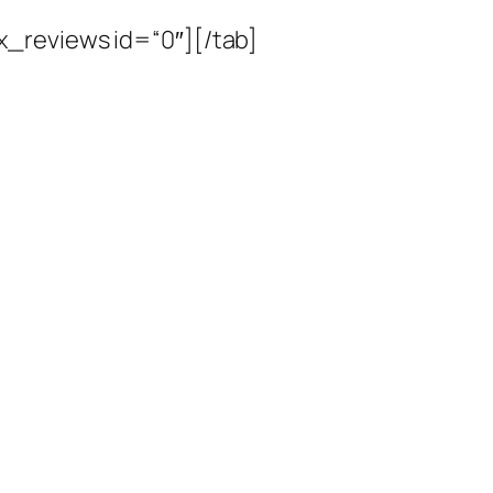
_reviews id=“0″][/tab]