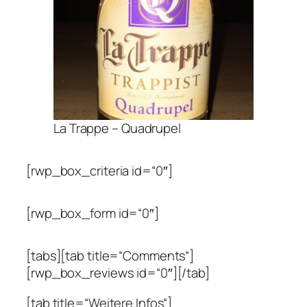
La Trappe – Quadrupel
[rwp_box_criteria id=“0″]
[rwp_box_form id=“0″]
[tabs][tab title=“Comments“]
[rwp_box_reviews id=“0″][/tab]
[tab title=“Weitere Infos“]