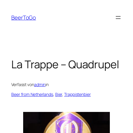
Zum
Inhalt
BeerToGo
springen
La Trappe – Quadrupel
Verfasst von
admin
in
Beer from Netherlands
, 
Bier
, 
Trappistenbier