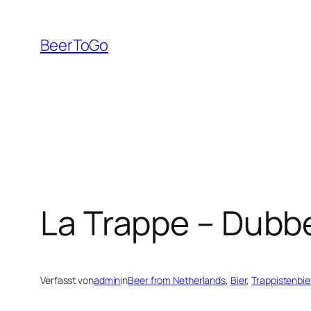
Zum
Inhalt
BeerToGo
springen
La Trappe – Dubb
Verfasst von
admin
in
Beer from Netherlands
, 
Bier
, 
Trappistenbie