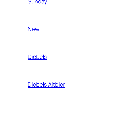
Sunday
New
Diebels
Diebels Altbier