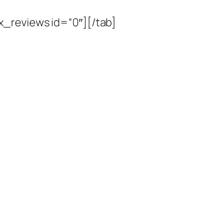
_reviews id=“0″][/tab]