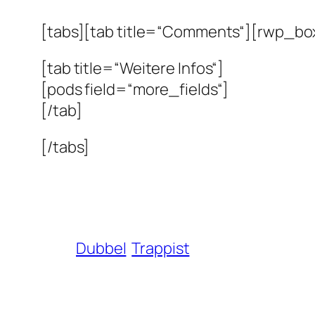
[tabs][tab title=“Comments“][rwp_box
[tab title=“Weitere Infos“]
[pods field=“more_fields“]
[/tab]
[/tabs]
Dubbel
Trappist