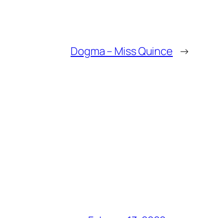
Dogma – Miss Quince
→