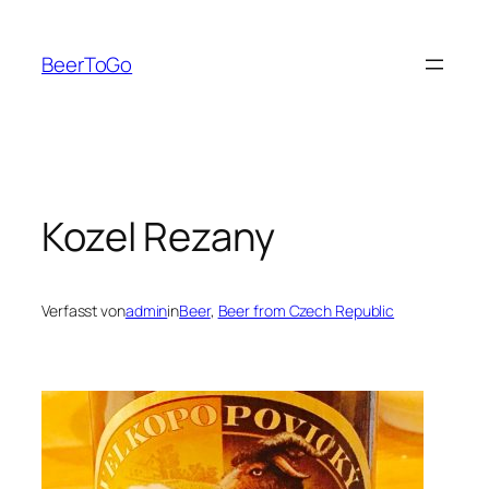
Zum
Inhalt
BeerToGo
springen
Kozel Rezany
Verfasst von
admin
in
Beer
, 
Beer from Czech Republic