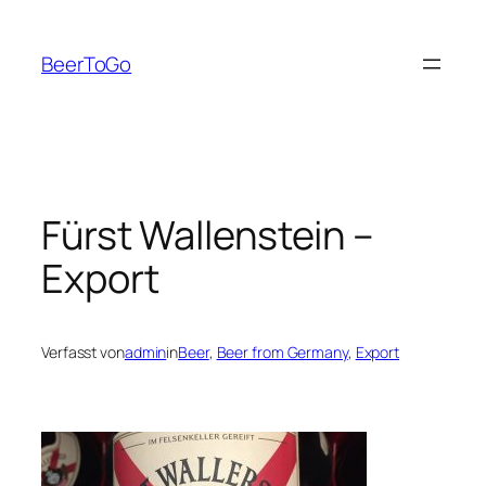
Zum
Inhalt
BeerToGo
springen
Fürst Wallenstein –
Export
Verfasst von
admin
in
Beer
, 
Beer from Germany
, 
Export