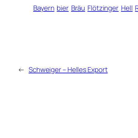
Bayern
bier
Bräu
Flötzinger
Hell
←
Schweiger – Helles Export