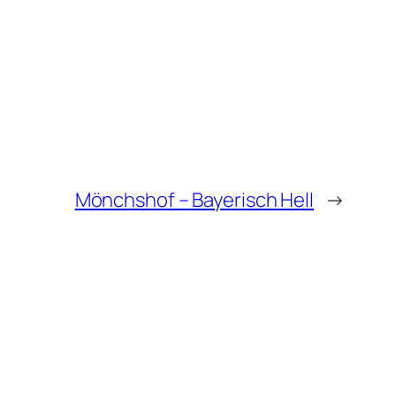
Mönchshof – Bayerisch Hell
→