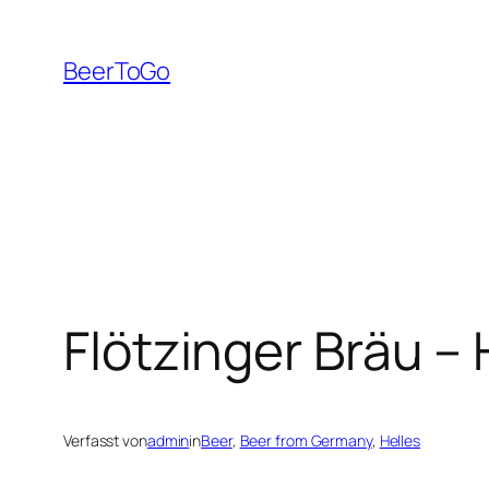
Zum
Inhalt
BeerToGo
springen
Flötzinger Bräu – 
Verfasst von
admin
in
Beer
, 
Beer from Germany
, 
Helles