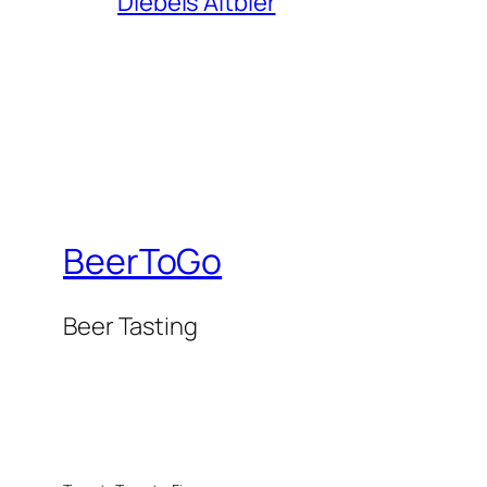
Diebels Altbier
BeerToGo
Beer Tasting