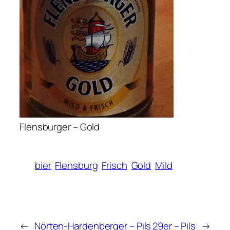
Flensburger – Gold
bier
Flensburg
Frisch
Gold
Mild
←
Nörten-Hardenberger – Pils
29er – Pils
→