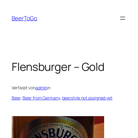
Zum
Inhalt
BeerToGo
springen
Flensburger – Gold
Verfasst von
admin
in
Beer
, 
Beer from Germany
, 
beerstyle not assigned yet